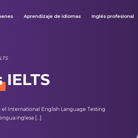
menes
Aprendizaje de idiomas
Inglés profesional
ELTS
s
IELTS
 el International English Language Testing
engua inglesa […]