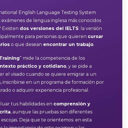
rnational English Language Testing System
os exámenes de lengua inglesa más conocidos
 Existen
dos versiones del IELTS
: la versión
ncipalmente para personas que quieren
cursar
rios
o que desean
encontrar un trabajo
.
Training
” mide la competencia de los
ntexto práctico y cotidiano
, y se pide a
 el visado cuando se quiere emigrar a un
a, inscribirse en un programa de formación por
rado o adquirir experiencia profesional.
luar tus habilidades en
comprensión y
crita
, aunque las pruebas son diferentes
escojas. Deja que te orientemos: en esta
s la importancia de este examen y las