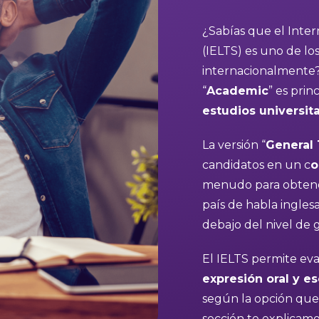
¿Sabías que el Inte
(IELTS) es uno de l
internacionalmente?
“
Academic
” es pri
estudios universita
La versión “
General 
candidatos en un c
o
menudo para obtener
país de habla ingles
debajo del nivel de g
El IELTS permite eva
expresión oral y es
según la opción que 
sección te explicamo