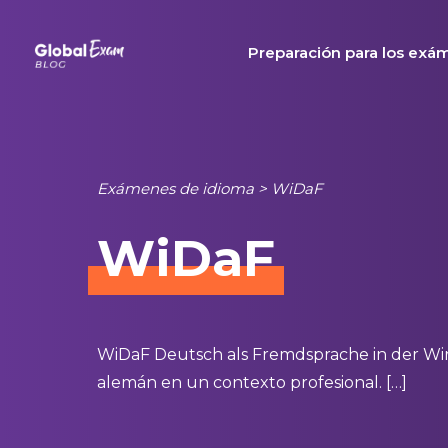
Skip
to
Preparación para los exá
content
Exámenes de idioma
>
WiDaF
WiDaF
WiDaF Deutsch als Fremdsprache in der Wirt
alemán en un contexto profesional. […]