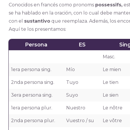
Conocidos en francés como pronoms
possessifs,
es
se ha hablado en la oración, con lo cual debe mante
con el
sustantivo
que reemplaza. Además, los encontr
Aquí te los presentamos:
Persona
ES
Sin
Masc.
1era persona sing.
Mío
Le mien
2nda persona sing.
Tuyo
Le tien
3era persona sing.
Suyo
Le sien
1era persona plur.
Nuestro
Le nôtre
2nda persona plur.
Vuestro / su
Le vôtre