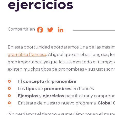
ejercicios
Compartir en
Facebook
Twitter
LinkedIn
En esta oportunidad abordaremos una de las más i
gramática francesa
. Al igual que en otras lenguas, 
gran importancia ya que los usamos todo el tiempo,
existen muchos tipos de pronombres y sus usos son 
El
concepto
de
pronombre
Los
tipos
de
pronombres
en francés
Ejemplos
y
ejercicios
para ilustrar y compren
Entérate de nuestro nuevo programa:
Global 
¡No perdamos el tiempo y sumerjámonos en el mund