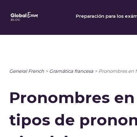
Skip
to
Preparación para los exá
content
General French
>
Gramática francesa
>
Pronombres en fr
Pronombres en 
tipos de prono