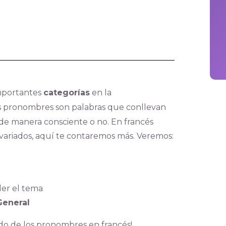
mportantes
categorías
en la
los pronombres son palabras que conllevan
 de manera consciente o no. En francés
variados, aquí te contaremos más. Veremos:
der el tema
General
o de los pronombres en francés!