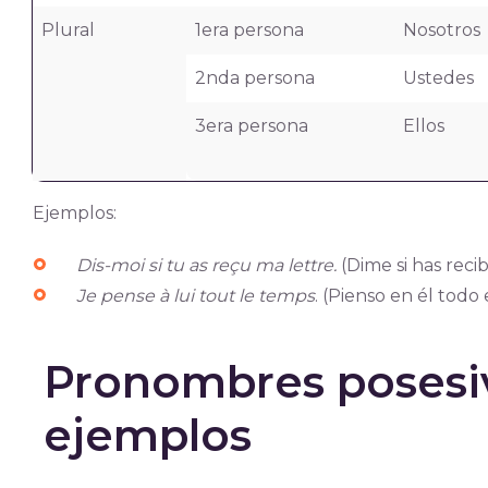
Plural
1era persona
Nosotros
2nda persona
Ustedes
3era persona
Ellos
Ejemplos:
Dis-moi si tu as reçu ma lettre.
(Dime si has recib
Je pense à lui tout le temps
. (Pienso en él todo 
Pronombres posesiv
ejemplos