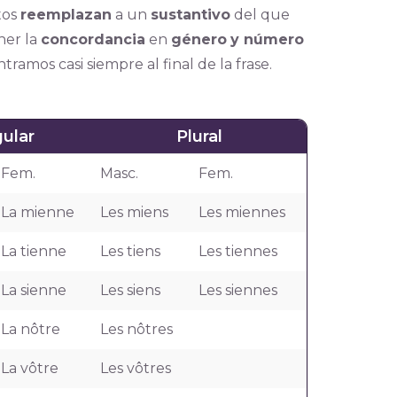
tos
reemplazan
a un
sustantivo
del que
ner la
concordancia
en
género
y número
amos casi siempre al final de la frase.
gular
Plural
Fem.
Masc.
Fem.
La mienne
Les miens
Les miennes
La tienne
Les tiens
Les tiennes
La sienne
Les siens
Les siennes
La nôtre
Les nôtres
La vôtre
Les vôtres