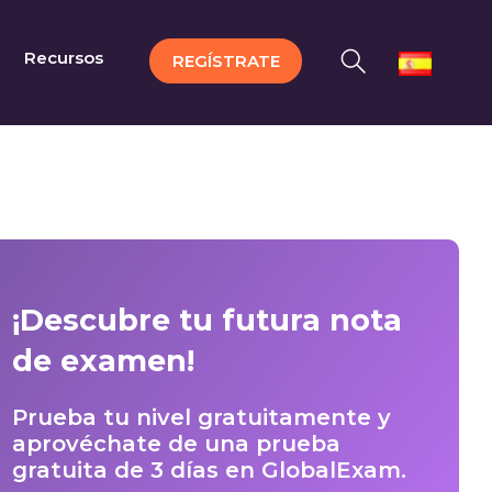
Recursos
REGÍSTRATE
¡Descubre tu futura nota
de examen!
Prueba tu nivel gratuitamente y
aprovéchate de una prueba
gratuita de 3 días en GlobalExam.