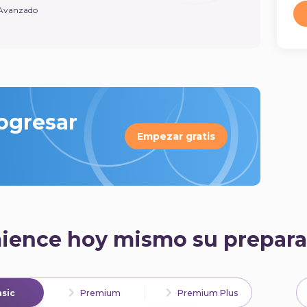
Avanzado
rogresar
Empezar gratis
ience hoy mismo su prepara
sic
Premium
Premium Plus