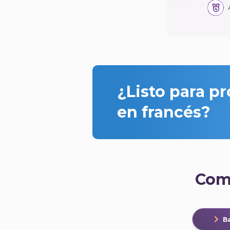
¿Listo para p
en francés?
Com
Ba