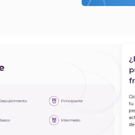
¿
e
p
f
Gl
Descubrimiento
Principiante
tu
pe
act
Basico
Intermedio
de