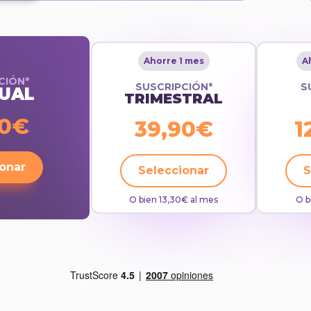
Ahorre 1 mes
A
CIÓN*
SUSCRIPCIÓN*
S
UAL
TRIMESTRAL
90€
39,90€
1
onar
Seleccionar
S
O bien 13,30€ al mes
O b