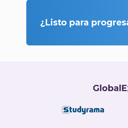
¿Listo para progres
GlobalE