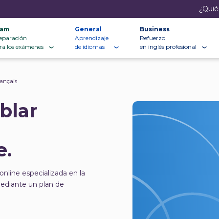
¿Quié
xam
General
Business
eparación
Aprendizaje
Refuerzo
ra los exámenes
de idiomas
en inglés profesional
ançais
blar
e.
nline especializada en la
ediante un plan de