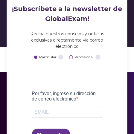
¡Subscríbete a la newsletter de
GlobalExam!
Un modo Entrenamiento, compuesto de
Reciba nuestros consejos y noticias
ejercicios estándar corregidos,
exclusivas directamente vía correo
Un modo Examen, que te permitirá realizar
electrónico
exámenes de prueba cronometrados
para
Particular
Profesional
i
i
prepararte en condiciones reales de examen.
Para cada ejercicio, se te proporciona una
corrección personalizada y detallada.
Finalmente, GlobalExam también te da acceso a
tus estadísticas de progreso para que puedas
seguir tu evolución respecto a tu nivel e
identificar tus puntos débiles, y dinamizar así tu
He arrives at the office __________ everyone else.
ritmo de aprendizaje.
A. previous
B. already