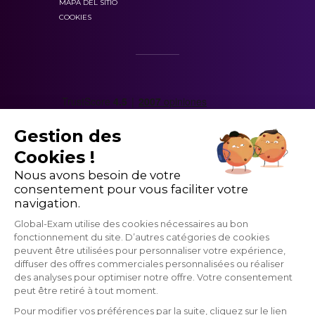
MAPA DEL SITIO
A. We have been building for 30 years.
COOKIES
B. Our reputation is based on recent experience.
C. We have done this kind of work for a long
time.
Respuesta correcta y explicaciones:
Gestion des
Cookies !
Nous avons besoin de votre
consentement pour vous faciliter votre
navigation.
Global-Exam utilise des cookies nécessaires au bon
fonctionnement du site. D’autres catégories de cookies
peuvent être utilisées pour personnaliser votre expérience,
diffuser des offres commerciales personnalisées ou réaliser
des analyses pour optimiser notre offre. Votre consentement
peut être retiré à tout moment.
“Man – Well, that was a long meeting. I didn’t
Pour modifier vos préférences par la suite, cliquez sur le lien