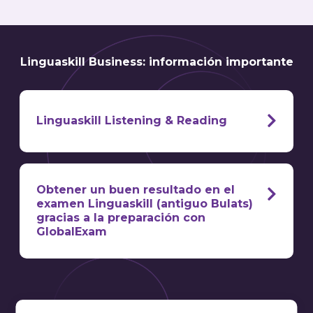
Linguaskill Business: información importante
Linguaskill Listening & Reading
comprensión oral y escrita
Obtener un buen resultado en el
del candidato
examen Linguaskill (antiguo Bulats)
gracias a la preparación con
GlobalExam
un
método de preparación ideal