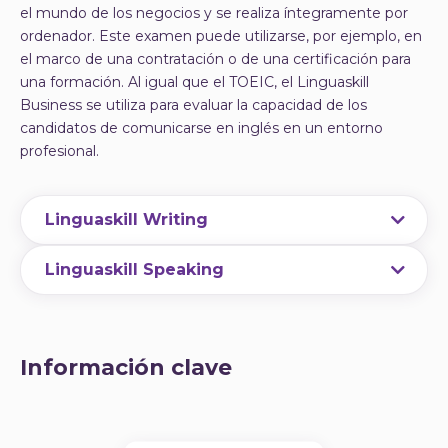
el mundo de los negocios y se realiza íntegramente por
ordenador. Este examen puede utilizarse, por ejemplo, en
el marco de una contratación o de una certificación para
una formación. Al igual que el TOEIC, el Linguaskill
Business se utiliza para evaluar la capacidad de los
candidatos de comunicarse en inglés en un entorno
profesional.
Linguaskill Writing
El apartado Writing de Linguaskill evalúa las
Linguaskill Speaking
habilidades de
producción escrita
de los
candidatos. Con una duración de
El apartado Speaking de Linguaskill (antiguo
aproximadamente 45 minutos, el objetivo de la
Bulats) tiene como objetivo evaluar la
expresión
prueba consiste en producir dos textos: un primer
oral de los candidatos
, siempre en un contexto
Información clave
texto corto de 50 palabras y un segundo de al
profesional. Esta prueba se realiza también con
menos 180 palabras, utilizando los soportes
ordenador y se pide al candidato que hable por un
proporcionados en las instrucciones. Poseer
micrófono. La prueba es bastante corta, de unos 15
sólidos conocimientos de gramática y de