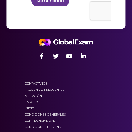
60
C. earliest
horas de preparación
D. before
Respuesta correcta y explicaciones:
fichas
prácticas
aspectos
importantes de gramática inglesa
vocabulario para el Linguaskil
CONTÁCTANOS
PREGUNTAS FRECUENTES
fichas de revisión
AFILIACIÓN
EMPLEO
INICIO
CONDICIONES GENERALES
CONFIDENCIALIDAD
CONDICIONES DE VENTA