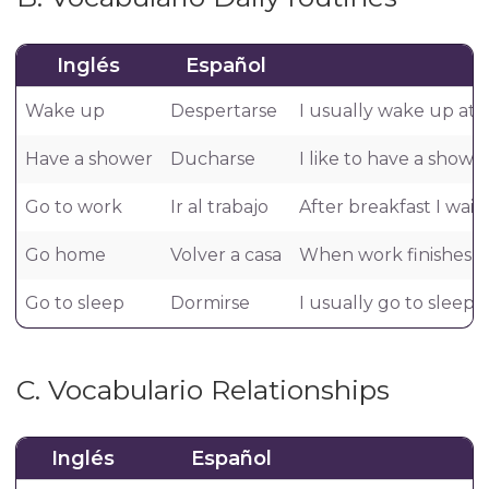
Inglés
Español
Wake up
Despertarse
I usually wake up at 
Have a shower
Ducharse
I like to have a showe
Go to work
Ir al trabajo
After breakfast I wait
Go home
Volver a casa
When work finishes at
Go to sleep
Dormirse
I usually go to sleep a
C. Vocabulario Relationships
Inglés
Español