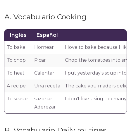
A. Vocabulario Cooking
Inglés
Español
To bake
Hornear
I love to bake because I like
To chop
Picar
Chop the tomatoes into smal
To heat
Calentar
I put yesterday's soup into a
A recipe
Una receta
The cake you made is delicio
To season
sazonar
I don't like using too many 
Aderezar
B. Vocabulario Daily routines