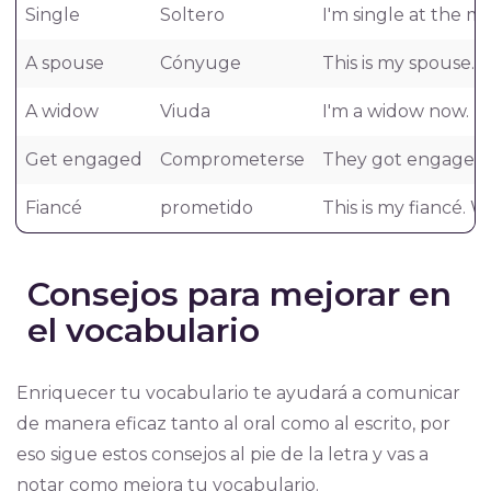
Single
Soltero
I'm single at the mo
A spouse
Cónyuge
This is my spouse. 
A widow
Viuda
I'm a widow now. M
Get engaged
Comprometerse
They got engaged a
Fiancé
prometido
This is my fiancé. 
Consejos para mejorar en
el vocabulario
Enriquecer tu vocabulario te ayudará a comunicar
de manera eficaz tanto al oral como al escrito, por
eso sigue estos consejos al pie de la letra y vas a
notar como mejora tu vocabulario.