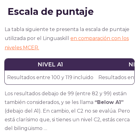
Escala de puntaje
La tabla siguiente te presenta la escala de puntaje
u
tilizada por el Linguaskill
en comparación con los
niveles MCER.
NIVEL A1
NIV
Resultados entre 100 y 119 incluido
Resultados entre
Los resultados debajo de 99 (entre 82 y 99) están
también considerado
s, y se les llama
“Below A1”
(debajo del A1). En cambio, el C2 no se evalúa. Pero
está clarísimo que, si tienes un nivel C2, estás cerca
del bilingüismo …