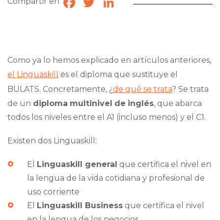
Compartir en
Facebook
Twitter
LinkedIn
Como ya lo hemos explicado en artículos anteriores,
el Linguaskill
es el diploma que sustituye el
BULATS.
Concretamente, ¿
de qué se trata
?
Se trata
de un
diploma
multinivel
de
inglés
, que abarca
todos los niveles entre el A1 (incluso menos) y el C1.
Existen dos Linguaskill:
El
Linguaskill general
que certifica el nivel en
la lengua de la vida cotidiana y profesional de
uso corriente
El
Linguaskill Business
que certifica el nivel
en la lengua de los negocios.