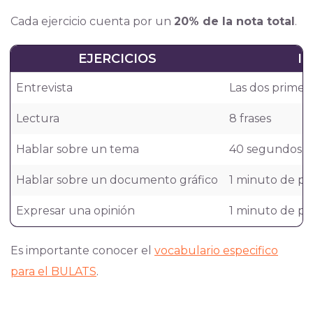
Cada ejercicio cuenta por un
20% de la nota total
.
EJERCICIOS
I
Entrevista
Las dos prime
Lectura
8 frases
Hablar sobre un tema
40 segundos d
Hablar sobre un documento gráfico
1 minuto de pr
Expresar una opinión
1 minuto de pr
Es importante conocer el
vocabulario especifico
para el BULATS
.