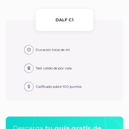
DALF C1
Duración total de 4h
Test válido de por vida
Calificado sobre 100 puntos
Descarga
tu guía gratis de