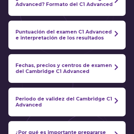
Advanced? Formato del C1 Advanced
comprensión y
expresión oral y escrita
Puntuación del examen C1 Advanced
e interpretación de los resultados
puntuación C1 Advanced
una letra: A, B, C,
D o E
Fechas, precios y centros de examen
del Cambridge C1 Advanced
C1 Advanced en España
C1 Advanced: Reading and Use of English
C1 Advanced
Periodo de validez del Cambridge C1
Ciudad
Centro
Reading and Use of English
Advanced
Alicante
APROPOS Education in English
Valencia
British Council Valencia
Sevilla
Instituto Británico de Sevilla
¿Por qué es importante prepararse