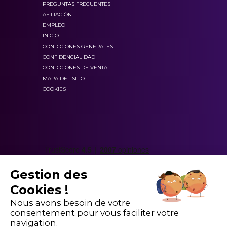
PREGUNTAS FRECUENTES
preparar el C1 inglés
AFILIACIÓN
EMPLEO
INICIO
CONDICIONES GENERALES
Cursos de “inglés de negocios” en grupo o
Tipo de
Forma de
CONFIDENCIALIDAD
Partes
Tiempo
individuales
contenido
evaluación
CONDICIONES DE VENTA
MAPA DEL SITIO
3 extractos de
Preguntas
COOKIES
Parte 1
conversaciones
QCM
Parte
Oraciones para
Completar
2
completar
40
Escuchar una
minutos
Parte
Preguntas
Los libros de revisión del C1 Advanced
conversación de 3-4
3
QCM
Gestion des
minutos
Cookies !
Parte
Cuestionario de
Preguntas
Nous avons besoin de votre
4
opción múltiple
QCM
consentement pour vous faciliter votre
navigation.