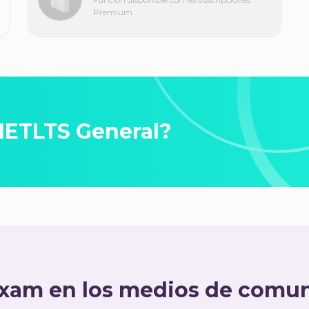
Premium
l IETLTS General?
xam en los medios de comu