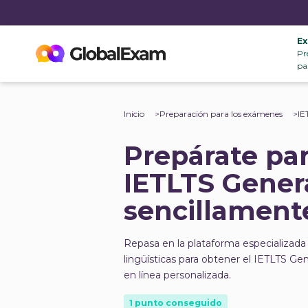
E
Pr
pa
Inicio
Preparación para los exámenes
IE
Prepárate par
IETLTS Genera
sencillament
Repasa en la plataforma especializada 
lingüísticas para obtener el IETLTS Ge
en línea personalizada.
1 punto conseguido