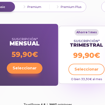
n embargo, también puedes prepararte
alExam.
sic
Premium
Premium Plus
Ahorre 1 mes
SUSCRIPCIÓN*
SUSCRIPCIÓN*
MENSUAL
TRIMESTRAL
59,90€
99,90€
Seleccionar
Seleccionar
O bien 33,30€ al mes