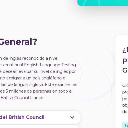
 General?
¿
 de inglés reconocido a nivel
p
(International English Language Testing
G
 desean evaluar su nivel de inglés por
mo emigrar a un país anglófono o
idad de lengua inglesa. Este examen es
Gl
nos 3 millones de personas en todo el
pr
British Council France.
pr
ob
de
 del British Council
1