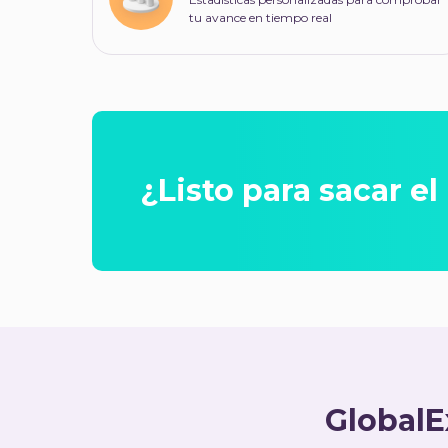
tu avance en tiempo real
¿Listo para sacar e
GlobalE