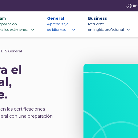
¿Quié
xam
General
Business
eparación
Aprendizaje
Refuerzo
ra los exámenes
de idiomas
en inglés profesional
TLTS General
a el
l,
e.
en las certificaciones
neral con una preparación