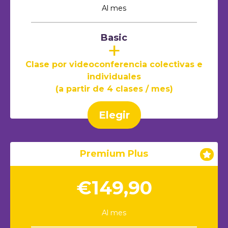
Al mes
Basic
+
Clase por videoconferencia colectivas e
individuales
(a partir de 4 clases / mes)
Elegir
Premium Plus
€149,90
Al mes