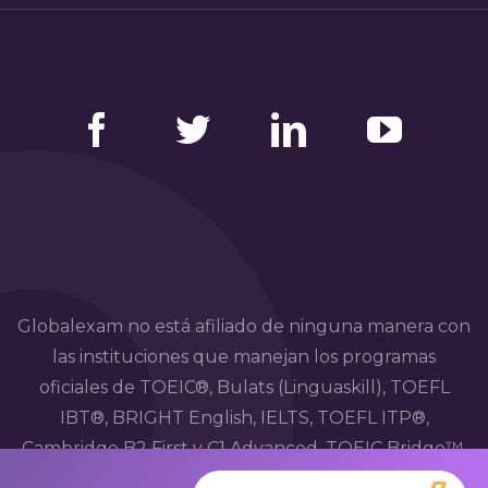
Facebook
Twitter
LinkedIn
YouTube
Globalexam no está afiliado de ninguna manera con
las instituciones que manejan los programas
oficiales de TOEIC®, Bulats (Linguaskill), TOEFL
IBT®, BRIGHT English, IELTS, TOEFL ITP®,
Cambridge B2 First y C1 Advanced, TOEIC Bridge™,
HSK®, BRIGHT Español, DELE, DELF, TCF, BRIGHT