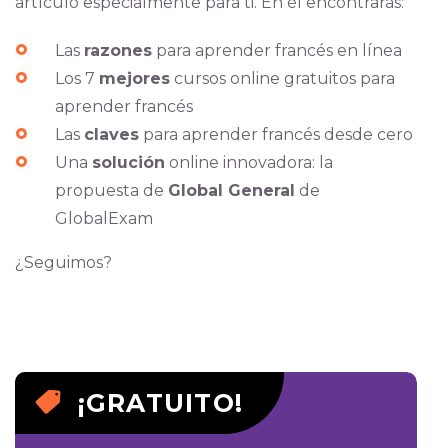
artículo especialmente para ti. En él encontrarás:
Las
razones
para aprender francés en línea
Los 7
mejores
cursos online gratuitos para
aprender francés
Las
claves
para aprender francés desde cero
Una
solución
online innovadora: la
propuesta de
Global General
de
GlobalExam
¿Seguimos?
¡GRATUITO!