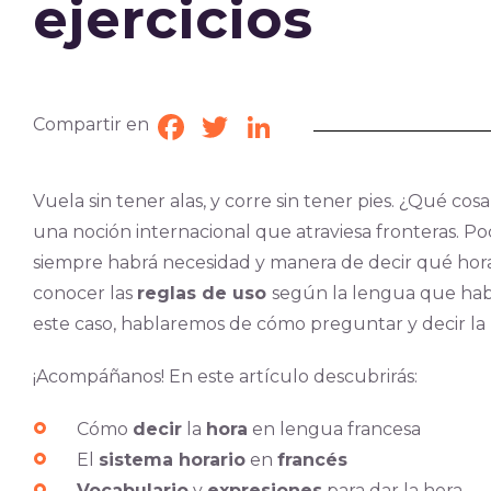
ejercicios
Compartir en
Facebook
Twitter
LinkedIn
Vuela sin tener alas, y corre sin tener pies. ¿Qué cosa
una noción internacional que atraviesa fronteras. 
siempre habrá necesidad y manera de decir qué hora
conocer las
reglas de uso
según la lengua que hab
este caso, hablaremos de cómo preguntar y decir la 
¡Acompáñanos! En este artículo descubrirás:
Cómo
decir
la
hora
en lengua francesa
El
sistema horario
en
francés
Vocabulario
y
expresiones
para dar la hora