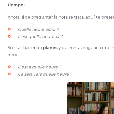
tiempo
».
Ahora, si de preguntar la hora se trata, aquí te pres
Quelle heure est-il ?
Il est quelle heure-là ?
Si estás haciendo
planes
y quieres averiguar a qué 
decir:
C’est à quelle heure ?
Ce sera vers quelle heure ?