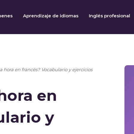
menes
Aprendizaje de idiomas
Inglés profesional
 hora en francés? Vocabulario y ejercicios
hora en
lario y