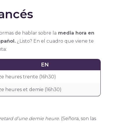
rancés
ormas de hablar sobre la
media hora en
pañol.
¿Listo? En el cuadro que viene te
ta:
EN
ze heures trente (16h30)
ze heures et demie (16h30)
n retard d’une demie heure
. (Señora, son las