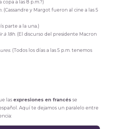
copa a las 8 p.m.?)
.
(Cassandre y Margot fueron al cine a las 5
ís parte a la una.)
r à 18h
. (El discurso del presidente Macron
eures
. (Todos los días a las 5 p.m. tenemos
ue las
expresiones en francés
se
spañol. Aquí te dejamos un paralelo entre
encia: