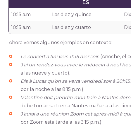
ES
10:15 a.m.
Las diez y quince
Di
10:15 a.m.
Las diez y cuarto
Dix
Ahora vemos algunos ejemplos en contexto:
Le concert a fini vers 1h15 hier soir
. (Anoche, el 
J’ai un rendez-vous avec le médecin à neuf heu
a las nueve y cuarto).
Dis à Lucas qu’on se verra vendredi soir à 20h15
por la noche a las 8:15 p.m.)
Valentine doit prendre mon train à Nantes dema
debe tomar su tren a Nantes mañana a las cinco
J’aurai a une réunion Zoom cet après-midi à qu
por Zoom esta tarde a las 3:15 p.m.)