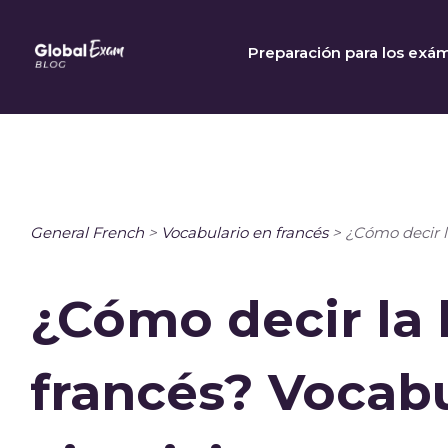
Skip
to
Preparación para los exá
content
General French
>
Vocabulario en francés
>
¿Cómo decir la
¿Cómo decir la 
francés? Vocabu