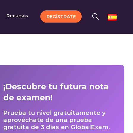
Recursos
REGÍSTRATE
¡Descubre tu futura nota
de examen!
Prueba tu nivel gratuitamente y
aprovéchate de una prueba
gratuita de 3 días en GlobalExam.