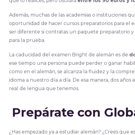
que lo realices, pero oscilará
entre los 90 euros y l
Además, muchas de las academias o instituciones que
oportunidad de hacer cursos preparatorios para el e
ser diferente si contratas un paquete preparatorio y e
para la prueba.
La caducidad del examen Bright de alemán es de
d
ese tiempo una persona puede perder o ganar habilida
como en el alemán, se alcanza la fluidez y la compre
idioma a nuestro día a día. De esa manera, dos años e
real de lengua que tenemos.
Prepárate con Glo
¿Has empezado ya a estudiar alemán? ¿Crees que est