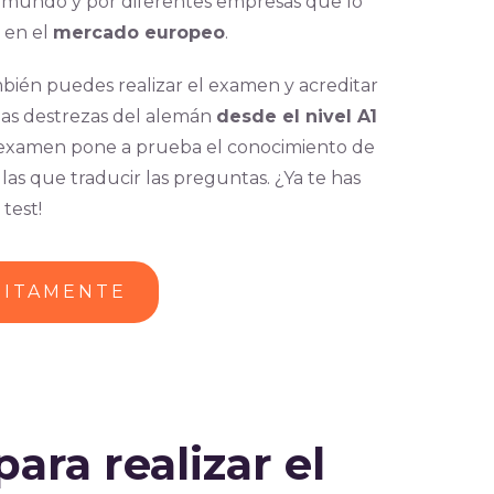
el mundo y por diferentes empresas que lo
 en el
mercado europeo
.
bién puedes realizar el examen y acreditar
 las destrezas del alemán
desde el nivel A1
 examen pone a prueba el conocimiento de
las que traducir las preguntas. ¿Ya te has
 test!
UITAMENTE
ara realizar el