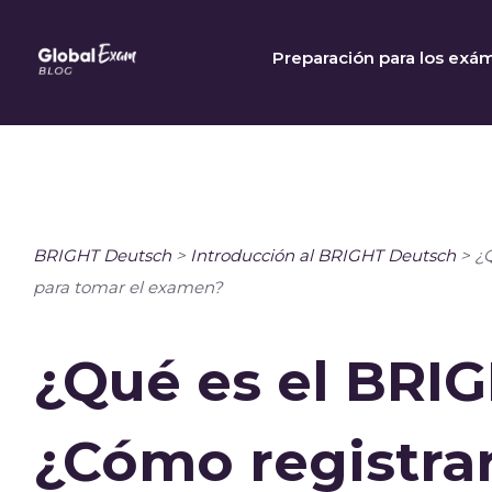
Skip
to
Preparación para los exá
content
BRIGHT Deutsch
>
Introducción al BRIGHT Deutsch
>
¿
para tomar el examen?
¿Qué es el BRI
¿Cómo registra