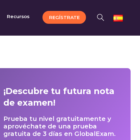
Recursos
REGÍSTRATE
¡Descubre tu futura nota
de examen!
Prueba tu nivel gratuitamente y
aprovéchate de una prueba
gratuita de 3 días en GlobalExam.