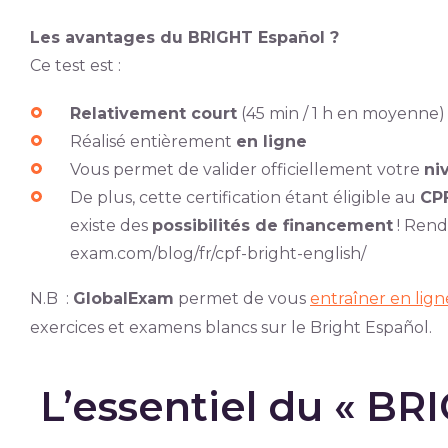
Les avantages du BRIGHT Español ?
Ce test est :
Relativement court
(45 min / 1 h en moyenne)
Réalisé entièrement
en ligne
Vous permet de valider officiellement votre
ni
De plus, cette certification étant éligible au
CP
existe des
possibilités de financement
! Rend
exam.com/blog/fr/cpf-bright-english/
N.B :
GlobalExam
permet de vous
entraîner en lign
exercices et examens blancs sur le Bright Español.
L’essentiel du « BR