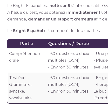
Le Bright Español est
noté sur 5
(à titre indicatif : 0,
A l’issue du test, vous obtenez
immédiatement
vot
demande,
demander un rapport d’erreurs
afin d
Le
Bright Español
est composé de deux parties:
Partie
Questions / Durée
Compréhension
- 60 questions à choix
- Une p
orale
multiples (QCM)
- Plusi
- Environ 30 minutes
évaluer
Test écrit :
- 60 questions à choix
- En gé
Grammaire,
multiples (QCM)
- 4 pro
syntaxe,
- Environ 30 minutes
Le but 
vocabulaire
l’étend