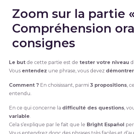
Zoom sur la partie 
Compréhension orale
consignes
Le but
de cette partie est de
tester votre niveau
d
Vous
entendez
une phrase, vous devez
démontrer
Comment ?
En choisissant, parmi
3 propositions
, 
entendu.
En ce qui concerne la
difficulté des questions
, vo
variable
.
Cela s’explique par le fait que le
Bright Español
per
Vous entendrez donc des phrases très faciles et d’au