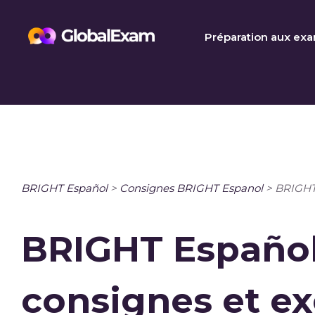
Skip
to
Préparation aux ex
content
BRIGHT Español
>
Consignes BRIGHT Espanol
>
BRIGHT 
BRIGHT Español 
consignes et e