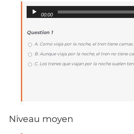
Audio
00:00
Player
Question 1
A. Como viaja por la noche, el tren tiene camas.
B. Aunque viaja por la noche, el tren no tiene c
C. Los trenes que viajan por la noche suelen te
Niveau moyen