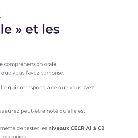
«
 » et les
e compréhension orale.
que vous l’avez comprise.
celle qui correspond à ce que vous avez
us aurez peut-être noté qu’elle est
mette de tester les
niveaux CECR A1 à C2
.
tres moins.