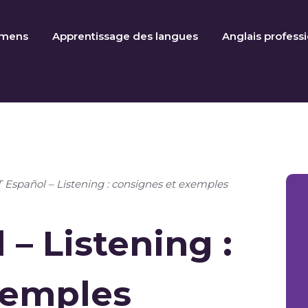
amens
Apprentissage des langues
Anglais profess
Español – Listening : consignes et exemples
– Listening :
xemples