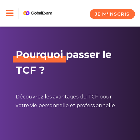
Skip
to
JE M'INSCRIS
content
Pourquoi
passer le
TCF ?
Découvrez les avantages du TCF pour
votre vie personnelle et professionnelle