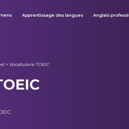
amens
Apprentissage des langues
Anglais profess
est
>
Vocabulaire TOEIC
OEIC
TOEIC