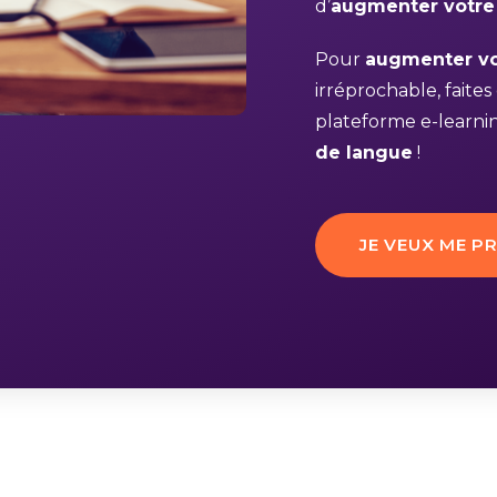
d’
augmenter votre
Pour
augmenter vo
irréprochable, faite
plateforme e-learni
de langue
!
JE VEUX ME P