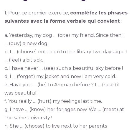
1. Pour ce premier exercice,
complétez les phrases
suivantes avec la forme verbale qui convient
:
a. Yesterday, my dog … (bite) my friend. Since then, I
… (buy) a new dog.
b. I … (choose) not to go to the library two days ago. I
… (feel) a bit sick.
c. I have never … (see) such a beautiful sky before !
d. I … (forget) my jacket and now I am very cold.
e. Have you … (be) to Amman before ? I … (hear) it
was beautiful !
f. You really … (hurt) my feelings last time.
g. I have … (know) her for ages now. We … (meet) at
the same university !
h. She … (choose) to live next to her parents