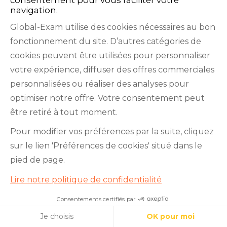
navigation.
Global-Exam utilise des cookies nécessaires au bon
fonctionnement du site. D’autres catégories de
cookies peuvent être utilisées pour personnaliser
votre expérience, diffuser des offres commerciales
personnalisées ou réaliser des analyses pour
optimiser notre offre. Votre consentement peut
être retiré à tout moment.
Préparation aux examens
Pour modifier vos préférences par la suite, cliquez
sur le lien 'Préférences de cookies' situé dans le
Apprentissage des langues
pied de page.
Anglais professionnel
Lire notre politique de confidentialité
Ressources
DÉMARREZ MAINTENANT
Consentements certifiés par
Apprenez l’anglais avec nous !
Cookies
Je choisis
OK pour moi