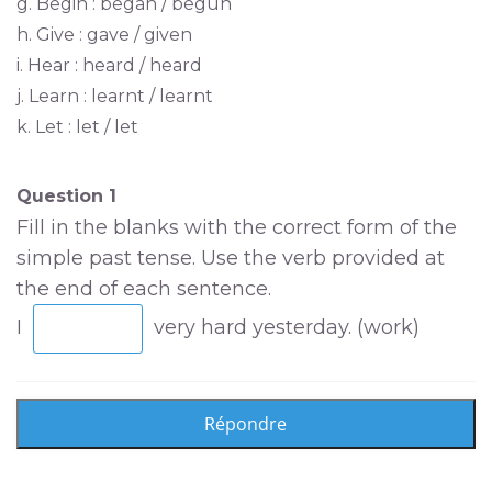
g. Begin : began / begun
h. Give : gave / given
i. Hear : heard / heard
j. Learn : learnt / learnt
k. Let : let / let
Question 1
Fill in the blanks with the correct form of the
simple past tense. Use the verb provided at
the end of each sentence.
I
very hard yesterday. (work)