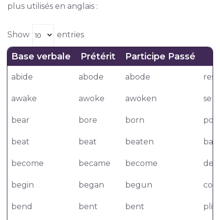
plus utilisés en anglais :
Show
entries
Base verbale
Prétérit
Participe Passé
abide
abode
abode
resp
awake
awoke
awoken
se r
bear
bore
born
port
beat
beat
beaten
batt
become
became
become
dev
begin
began
begun
com
bend
bent
bent
plie