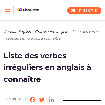
Skip
to
JE M'INSCRIS
content
General English
>
Grammaire anglais
>
Liste des verbes
irréguliers en anglais à connaître
Liste des verbes
irréguliers en anglais à
connaître
Partagez sur
Facebook
Twitter
LinkedIn