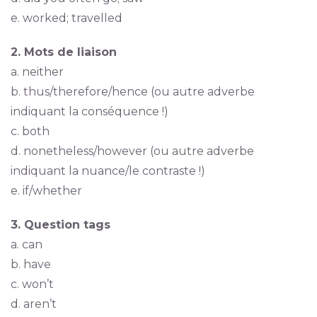
e. worked; travelled
2. Mots de liaison
a. neither
b. thus/therefore/hence (ou autre adverbe
indiquant la conséquence !)
c. both
d. nonetheless/however (ou autre adverbe
indiquant la nuance/le contraste !)
e. if/whether
3. Question tags
a. can
b. have
c. won’t
d. aren’t