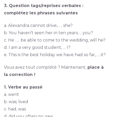
3. Question tags/reprises verbales :
complétez les phrases suivantes
a. Alexandra cannot drive, …. she?
b. You haven’t seen her in ten years…. you?
c. He ….. be able to come to the wedding, will he?
d. I am a very good student, … I?
e. This is the best holiday we have had so far, … it?
Vous avez tout complété ? Maintenant,
place à
la correction !
1. Verbe au passé
a. went
b. was; lived
c. had; was
d. did you often go; saw