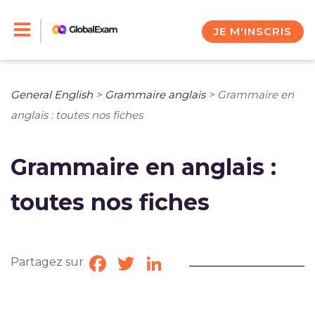
Skip
to
JE M'INSCRIS
content
General English
>
Grammaire anglais
>
Grammaire en
anglais : toutes nos fiches
Grammaire en anglais :
toutes nos fiches
Partagez sur
Facebook
Twitter
LinkedIn