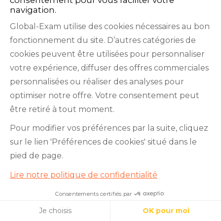
navigation.
Global-Exam utilise des cookies nécessaires au bon
fonctionnement du site. D’autres catégories de
cookies peuvent être utilisées pour personnaliser
votre expérience, diffuser des offres commerciales
personnalisées ou réaliser des analyses pour
Facebook
Twitter
LinkedIn
YouTube
optimiser notre offre. Votre consentement peut
être retiré à tout moment.
Pour modifier vos préférences par la suite, cliquez
sur le lien 'Préférences de cookies' situé dans le
GlobalExam n’entretient aucun lien avec les
pied de page.
institutions qui gèrent les examens officiels du
Lire notre politique de confidentialité
TOEIC®, du Bulats (Linguaskill), du TOEFL IBT®, du
BRIGHT English, de l’IELTS, du TOEFL ITP®, des
Consentements certifiés par
Apprenez l’allemand avec nous !
Cookies
Cambridge B2 First et C1 Advanced, du TOEIC
Je choisis
OK pour moi