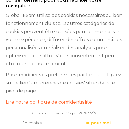
navigation.
Global-Exam utilise des cookies nécessaires au bon
fonctionnement du site. D’autres catégories de
cookies peuvent être utilisées pour personnaliser
votre expérience, diffuser des offres commerciales
Explorer nos catégories
personnalisées ou réaliser des analyses pour
optimiser notre offre. Votre consentement peut
être retiré à tout moment.
Apprendre l’allemand : préparation
Pour modifier vos préférences par la suite, cliquez
active et passive
sur le lien 'Préférences de cookies' situé dans le
Maîtriser les situations de la vie
pied de page.
courante en allemand
Lire notre politique de confidentialité
Test de placement en allemand :
Consentements certifiés par
Apprenez l’allemand avec nous !
Cookies
qu’est-ce que le CECRL ?
Je choisis
OK pour moi