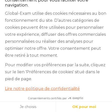
navigation.
Global-Exam utilise des cookies nécessaires au bon
fonctionnement du site. D’autres catégories de
cookies peuvent être utilisées pour personnaliser
votre expérience, diffuser des offres commerciales
personnalisées ou réaliser des analyses pour
optimiser notre offre. Votre consentement peut
être retiré à tout moment.
Pour modifier vos préférences par la suite, cliquez
sur le lien 'Préférences de cookies' situé dans le
pied de page.
Lire notre politique de confidentialité
Qu'est-ce que le niveau B2
Consentements certifiés par
Apprenez l’allemand avec nous !
allemand et comment en
Cookies
attester?
Je choisis
OK pour moi