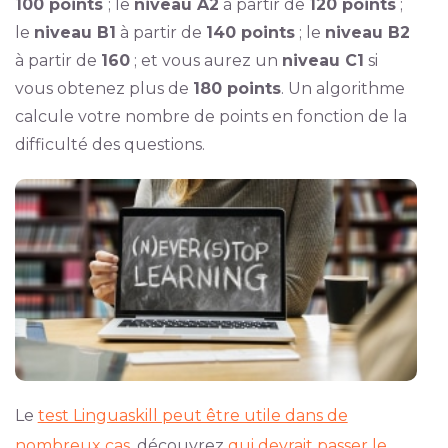
100 points
; le
niveau A2
à partir de
120 points
;
le
niveau B1
à partir de
140 points
; le
niveau B2
à partir de
160
; et vous aurez un
niveau C1
si
vous obtenez plus de
180 points
. Un algorithme
calcule votre nombre de points en fonction de la
difficulté des questions.
Le
test Linguaskill peut être utile dans de
nombreux cas
, découvrez
qui devrait passer le