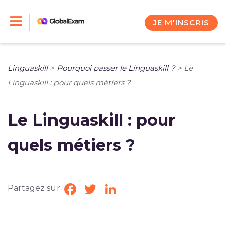
Skip
to
JE M'INSCRIS
content
Linguaskill
>
Pourquoi passer le Linguaskill ?
>
Le
Linguaskill : pour quels métiers ?
Le Linguaskill : pour
quels métiers ?
Partagez sur
Facebook
Twitter
LinkedIn