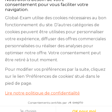
consentement pour vous faciliter votre
navigation.
Global-Exam utilise des cookies nécessaires au bon
fonctionnement du site. D’autres catégories de
Facebook
Twitter
LinkedIn
YouTube
cookies peuvent être utilisées pour personnaliser
votre expérience, diffuser des offres commerciales
personnalisées ou réaliser des analyses pour
optimiser notre offre. Votre consentement peut
être retiré à tout moment.
GlobalExam n’entretient aucun lien avec les
Pour modifier vos préférences par la suite, cliquez
institutions qui gèrent les examens officiels du
sur le lien 'Préférences de cookies' situé dans le
TOEIC®, du Bulats (Linguaskill), du TOEFL IBT®, du
pied de page.
BRIGHT English, de l’IELTS, du TOEFL ITP®, des
Lire notre politique de confidentialité
Cambridge B2 First et C1 Advanced, du TOEIC
Bridge™, du HSK®, du BRIGHT Español, du DELE,
Consentements certifiés par
Réussissez le Linguaskill !
du DELF, du TCF, du BRIGHT Deutsch et du WiDaF.
Cookies
Je choisis
OK pour moi