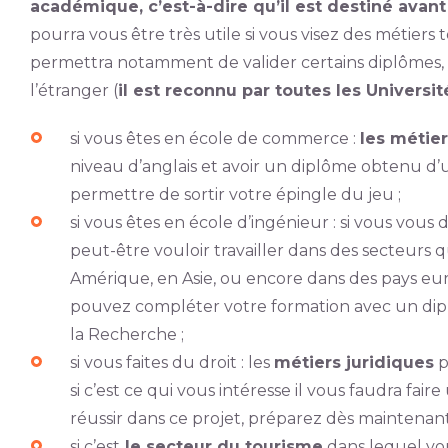
académique, c’est-à-dire qu’il est destiné avant
pourra vous être très utile si vous visez des métiers t
permettra notamment de valider certains diplômes, 
l’étranger (
il est reconnu par toutes les Univers
si vous êtes en école de commerce :
les métie
niveau d’anglais et avoir un diplôme obtenu d
permettre de sortir votre épingle du jeu ;
si vous êtes en école d’ingénieur : si vous vous
peut-être vouloir travailler dans des secteurs
Amérique, en Asie, ou encore dans des pays e
pouvez compléter votre formation avec un dip
la Recherche ;
si vous faites du droit : les
métiers juridiques
p
si c’est ce qui vous intéresse il vous faudra fai
réussir dans ce projet, préparez dès maintenan
si c’est
le secteur du tourisme
dans lequel vou