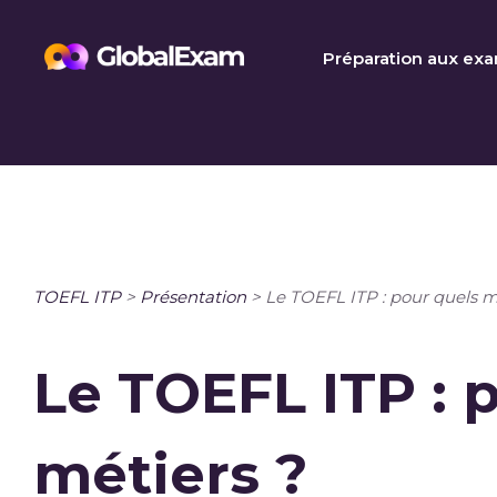
Skip
to
Préparation aux ex
content
TOEFL ITP
>
Présentation
>
Le TOEFL ITP : pour quels m
Le TOEFL ITP : 
métiers ?