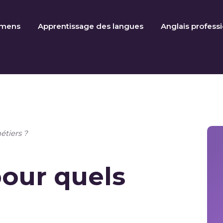
amens
Apprentissage des langues
Anglais profess
étiers ?
pour quels