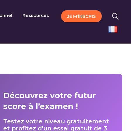
ionnel
Ressources
JE M’INSCRIS
Découvrez votre futur
score à l’examen !
Testez votre niveau gratuitement
et profitez d'un essai gratuit de 3