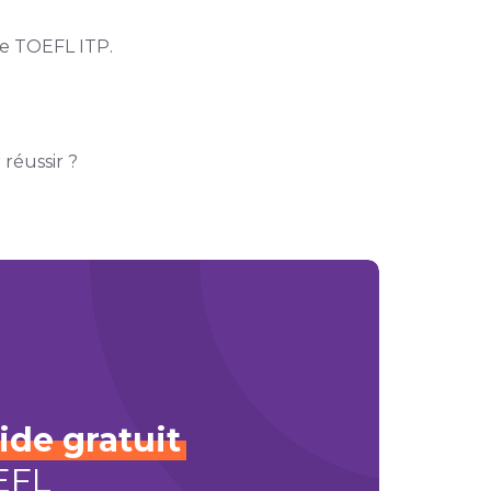
le TOEFL ITP.
réussir ?
ide
gratuit
EFL