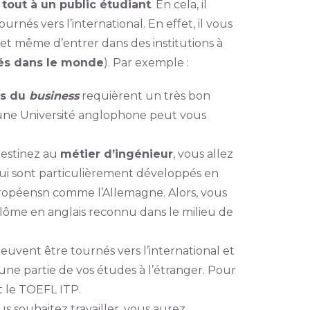
 tout à un public étudiant
. En cela, il
ournés vers l’international. En effet, il vous
et même d’entrer dans des institutions à
ités dans le monde
). Par exemple :
rs du
business
requièrent un très bon
’une Université anglophone peut vous
 destinez au
métier d’ingénieur
, vous allez
 qui sont particulièrement développés en
uropéensn comme l’Allemagne. Alors, vous
lôme en anglais reconnu dans le milieu de
euvent être tournés vers l’international et
re une partie de vos études à l’étranger. Pour
t le TOEFL ITP.
s souhaitez travailler, vous aurez