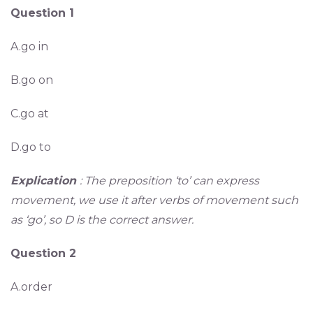
Question 1
A.go in
B.go on
C.go at
D.go to
Explication
: The preposition ‘to’ can express
movement, we use it after verbs of movement such
as ‘go’, so D is the correct answer.
Question 2
A.order