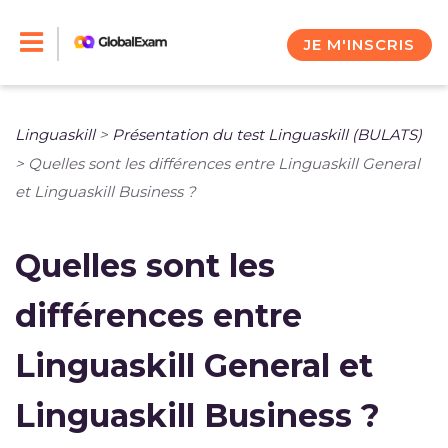
Skip
to
JE M'INSCRIS
content
Linguaskill
>
Présentation du test Linguaskill (BULATS)
>
Quelles sont les différences entre Linguaskill General
et Linguaskill Business ?
Quelles sont les
différences entre
Linguaskill General et
Linguaskill Business ?