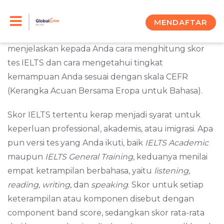
Skip
Jika Anda mengikuti tes sertifikasi berbahasa, Anda
tentu berharap mendapatkan hasil yang bagus
to
MENDAFTAR
sesuai dengan target. Di kategori ini, kami
content
menjelaskan kepada Anda cara menghitung skor
tes IELTS dan cara mengetahui tingkat
kemampuan Anda sesuai dengan skala CEFR
(Kerangka Acuan Bersama Eropa untuk Bahasa).
Skor IELTS tertentu kerap menjadi syarat untuk
keperluan professional, akademis, atau imigrasi. Apa
pun versi tes yang Anda ikuti, baik
IELTS Academic
maupun
IELTS General Training
, keduanya menilai
empat ketrampilan berbahasa, yaitu
listening,
reading, writing
, dan
speaking
. Skor untuk setiap
keterampilan atau komponen disebut dengan
component band score, sedangkan skor rata-rata