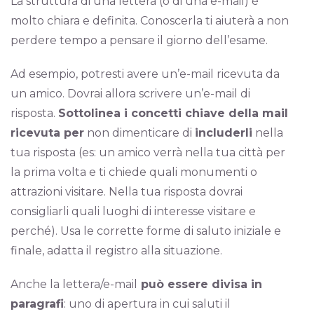
La struttura di una lettera (o di una e-mail) è
molto chiara e definita. Conoscerla ti aiuterà a non
perdere tempo a pensare il giorno dell’esame.
Ad esempio, potresti avere un’e-mail ricevuta da
un amico. Dovrai allora scrivere un’e-mail di
risposta.
Sottolinea i concetti chiave della mail
ricevuta per
non dimenticare di
includerli
nella
tua risposta (es: un amico verrà nella tua città per
la prima volta e ti chiede quali monumenti o
attrazioni visitare. Nella tua risposta dovrai
consigliarli quali luoghi di interesse visitare e
perché). Usa le corrette forme di saluto iniziale e
finale, adatta il registro alla situazione.
Anche la lettera/e-mail
può essere divisa in
paragrafi
: uno di apertura in cui saluti il