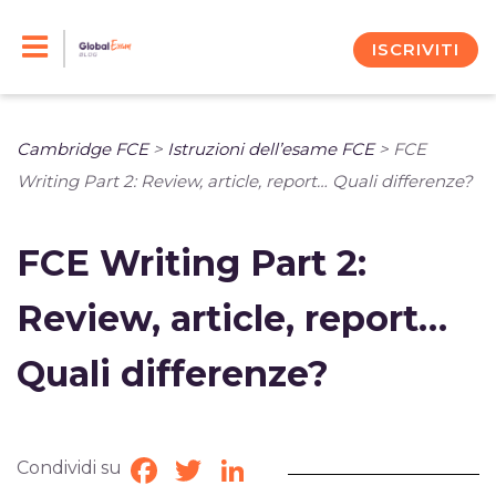
Skip
to
ISCRIVITI
content
Cambridge FCE
>
Istruzioni dell’esame FCE
>
FCE
Writing Part 2: Review, article, report… Quali differenze?
FCE Writing Part 2:
Review, article, report…
Quali differenze?
Condividi su
Facebook
Twitter
LinkedIn