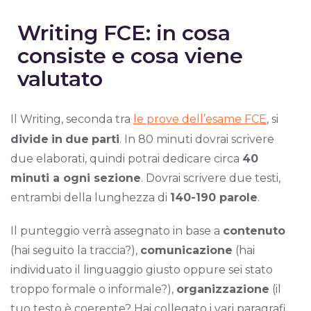
Writing FCE: in cosa
consiste e cosa viene
valutato
Il Writing, seconda tra
le prove dell’esame FCE
, si
divide
in
due
parti
. In 80 minuti dovrai scrivere
due elaborati, quindi potrai dedicare circa
40
minuti a ogni sezione
. Dovrai scrivere due testi,
entrambi della lunghezza di
140-190 parole
.
Il punteggio verrà assegnato in base a
contenuto
(hai seguito la traccia?),
comunicazione
(hai
individuato il linguaggio giusto oppure sei stato
troppo formale o informale?),
organizzazione
(il
tuo testo è coerente? Hai collegato i vari paragrafi