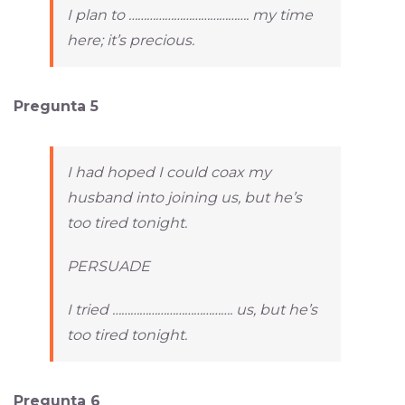
I plan to …………………………………. my time
here; it’s precious.
Pregunta 5
I had hoped I could coax my
husband into joining us, but he’s
too tired tonight.
PERSUADE
I tried …………………………………. us, but he’s
too tired tonight.
Pregunta 6