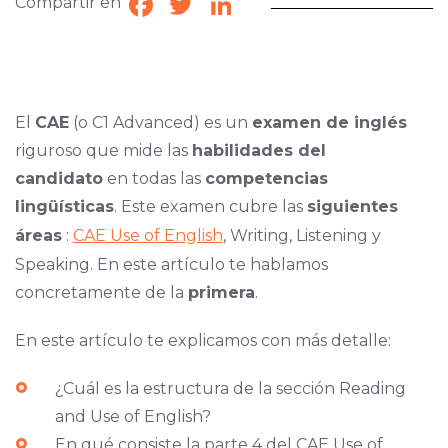
Compartir en
Facebook
Twitter
LinkedIn
El
CAE
(o C1 Advanced) es un
examen de inglés
riguroso que mide las
habilidades del
candidato
en todas las
competencias
lingüísticas
. Este examen cubre las
siguientes
áreas
:
CAE Use of English
, Writing, Listening y
Speaking. En este artículo te hablamos
concretamente de la
primera
.
En este artículo te explicamos con más detalle:
¿Cuál es la estructura de la sección Reading
and Use of English?
En qué consiste la parte 4 del CAE Use of