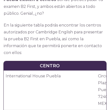
examen B2 First, y ambos están abiertos a todo
público. Genial, ¿no?
En la siguiente tabla podrás encontrar los centros
autorizados por Cambridge English para presentar
la prueba B2 First en Puebla, así como la
información que te permitirá ponerte en contacto
con ellos:
CENTRO
International House Puebla
Circui
Plaza 
Puebl
7240
MEXI