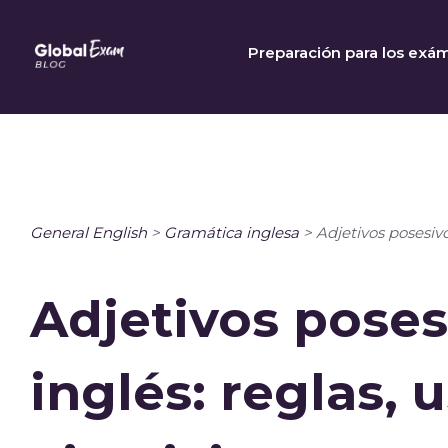
Skip
to
Preparación para los exá
content
General English
>
Gramática inglesa
>
Adjetivos posesivos
Adjetivos poses
inglés: reglas, 