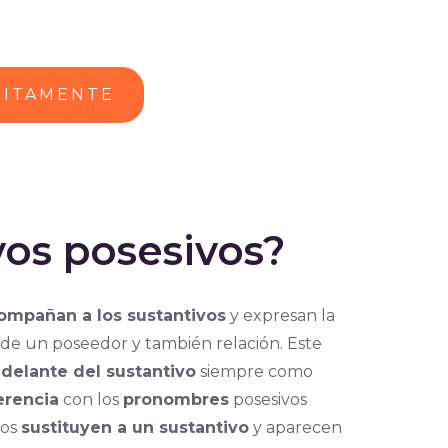
UITAMENTE
vos posesivos?
ompañan a los sustantivos
y expresan la
de un poseedor y también relación. Este
n
delante del sustantivo
siempre como
erencia
con los
pronombres
posesivos
mos
sustituyen a un sustantivo
y aparecen