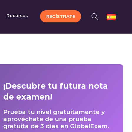
Recursos
REGÍSTRATE
¡Descubre tu futura nota
de examen!
Prueba tu nivel gratuitamente y
aprovéchate de una prueba
gratuita de 3 días en GlobalExam.