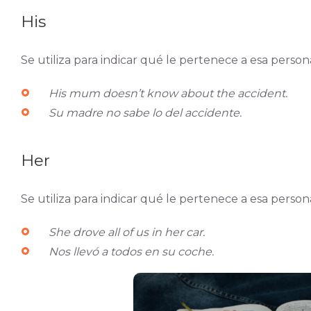
His
Se utiliza para indicar qué le pertenece a esa person
His mum doesn’t know about the accident.
Su madre no sabe lo del accidente.
Her
Se utiliza para indicar qué le pertenece a esa perso
She drove all of us in her car.
Nos llevó a todos en su coche.