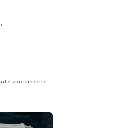
a.
na del sexo femenino.