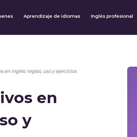
menes
Aprendizaje de idiomas
Inglés profesional
 en inglés: reglas, uso y ejercicios
ivos en
uso y