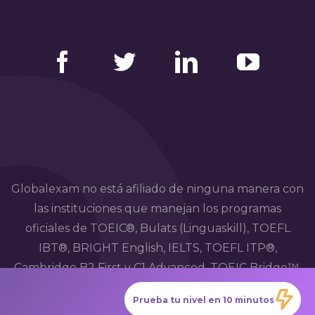
Facebook
Twitter
LinkedIn
YouTube
Globalexam no está afiliado de ninguna manera con
las instituciones que manejan los programas
oficiales de TOEIC®, Bulats (Linguaskill), TOEFL
IBT®, BRIGHT English, IELTS, TOEFL ITP®,
Cambridge B2 First y C1 Advanced, TOEIC Bridge™,
HSK®, BRIGHT Español, DELE, DELF, TCF, BRIGHT
Prueba tu nivel en 10 minutos
Deutsch y WiDaF.