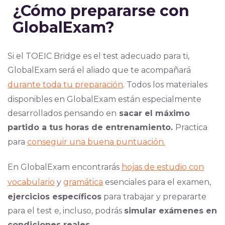
¿
Cómo prepararse con
GlobalExam
?
Si el TOEIC Bridge es el test adecuado para ti,
GlobalExam será el aliado que te acompañar
á
durante toda tu preparación
. Todos los mate
riales
disponibles en GlobalExam están especialmente
desarrollados pensando en
sacar el máximo
partido a tus horas de entrenamiento.
Prac
tica
para
conseguir una buena puntuación.
En GlobalExam e
ncontrarás
hojas de estudio con
vocabulario
y
gramática
esenciales para el examen,
ejercicios específicos
para trabajar y prepararte
para el test e, incluso, podrás
simular exámenes en
condiciones reales
.