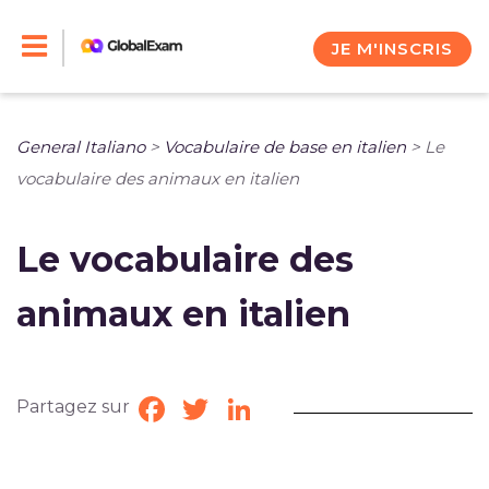
Skip
to
JE M'INSCRIS
content
General Italiano
>
Vocabulaire de base en italien
>
Le
vocabulaire des animaux en italien
Le vocabulaire des
animaux en italien
Partagez sur
Facebook
Twitter
LinkedIn