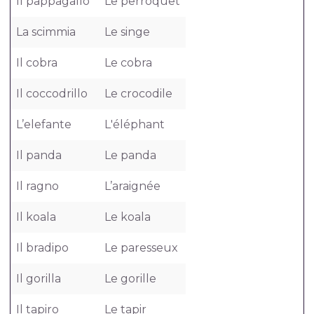
Il pappagallo
Le perroquet
La scimmia
Le singe
Il cobra
Le cobra
Il coccodrillo
Le crocodile
L’elefante
L'éléphant
Il panda
Le panda
Il ragno
L’araignée
Il koala
Le koala
Il bradipo
Le paresseux
Il gorilla
Le gorille
Il tapiro
Le tapir