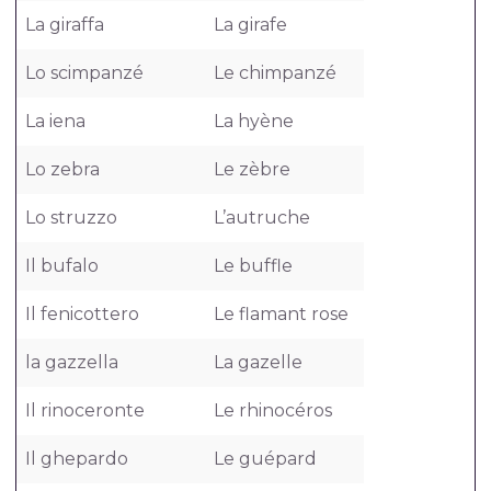
La giraffa
La girafe
Lo scimpanzé
Le chimpanzé
La iena
La hyène
Lo zebra
Le zèbre
Lo struzzo
L’autruche
Il bufalo
Le buffle
Il fenicottero
Le flamant rose
la gazzella
La gazelle
Il rinoceronte
Le rhinocéros
Il ghepardo
Le guépard