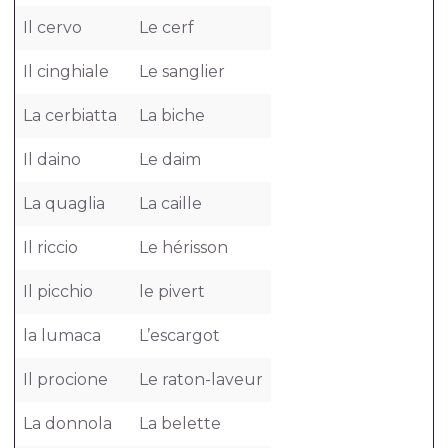
Il cervo
Le cerf
Il cinghiale
Le sanglier
La cerbiatta
La biche
Il daino
Le daim
La quaglia
La caille
Il riccio
Le hérisson
Il picchio
le pivert
la lumaca
L’escargot
Il procione
Le raton-laveur
La donnola
La belette