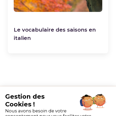
Le vocabulaire des saisons en
italien
Gestion des
Abonnez-vous à notre newsletter
Cookies !
Nous avons besoin de votre
Recevez en exclusivité nos conseils et actualités
consentement pour vous faciliter votre