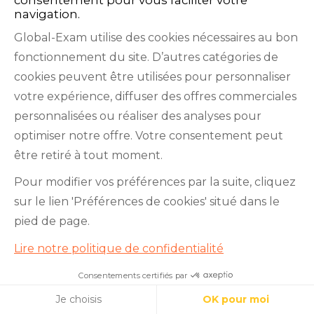
directement dans votre boîte e-mail
navigation.
Global-Exam utilise des cookies nécessaires au bon
fonctionnement du site. D’autres catégories de
cookies peuvent être utilisées pour personnaliser
votre expérience, diffuser des offres commerciales
personnalisées ou réaliser des analyses pour
optimiser notre offre. Votre consentement peut
être retiré à tout moment.
Pour modifier vos préférences par la suite, cliquez
sur le lien 'Préférences de cookies' situé dans le
pied de page.
Lire notre politique de confidentialité
Préparation aux examens
Apprentissage des langues
Consentements certifiés par
Apprenez l’italien avec nous !
Cookies
Anglais professionnel
Je choisis
OK pour moi