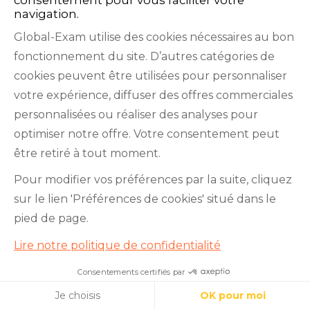
navigation.
Global-Exam utilise des cookies nécessaires au bon
fonctionnement du site. D’autres catégories de
cookies peuvent être utilisées pour personnaliser
votre expérience, diffuser des offres commerciales
Facebook
Twitter
LinkedIn
YouTube
personnalisées ou réaliser des analyses pour
optimiser notre offre. Votre consentement peut
être retiré à tout moment.
Pour modifier vos préférences par la suite, cliquez
GlobalExam n’entretient aucun lien avec les
sur le lien 'Préférences de cookies' situé dans le
institutions qui gèrent les examens officiels du
pied de page.
TOEIC®, du Bulats (Linguaskill), du TOEFL IBT®, du
Lire notre politique de confidentialité
BRIGHT English, de l’IELTS, du TOEFL ITP®, des
Cambridge B2 First et C1 Advanced, du TOEIC
Consentements certifiés par
Apprenez l’italien avec nous !
Cookies
Bridge™, du HSK®, du BRIGHT Español, du DELE,
Je choisis
OK pour moi