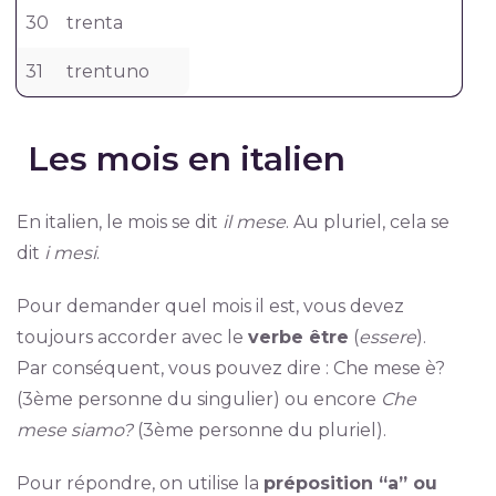
30
trenta
31
trentuno
Les mois en italien
En italien, le mois se dit
il mese
. Au pluriel, cela se
dit
i mesi
.
Pour demander quel mois il est, vous devez
toujours accorder avec le
verbe être
(
essere
).
Par conséquent, vous pouvez dire : Che mese è?
(3ème personne du singulier) ou encore
Che
mese siamo?
(3ème personne du pluriel).
Pour répondre, on utilise la
préposition “a” ou