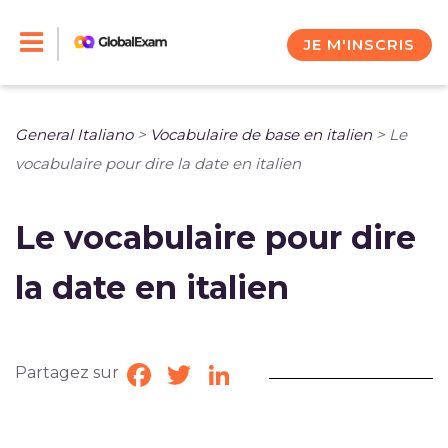
Skip
to
JE M'INSCRIS
content
General Italiano
>
Vocabulaire de base en italien
>
Le
vocabulaire pour dire la date en italien
Le vocabulaire pour dire
la date en italien
Partagez sur
Facebook
Twitter
LinkedIn