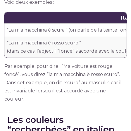
Voici deux exemples :
Ital
“La mia macchina è scura.” (on parle de la teinte fonc
“La mia macchina è rosso scuro.”
(dans ce cas, l’adjectif “foncé” s’accorde avec la co
Par exemple, pour dire : “Ma voiture est rouge
foncé”, vous direz “la mia macchina è rosso scuro”.
Dans cet exemple, on dit “scuro” au masculin car il
est invariable lorsqu’il est accordé avec une
couleur.
Les couleurs
“recherchées” en italien