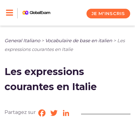
Skip
to
JE M'INSCRIS
content
General Italiano
>
Vocabulaire de base en italien
>
Les
expressions courantes en Italie
Les expressions
courantes en Italie
Partagez sur
Facebook
Twitter
LinkedIn