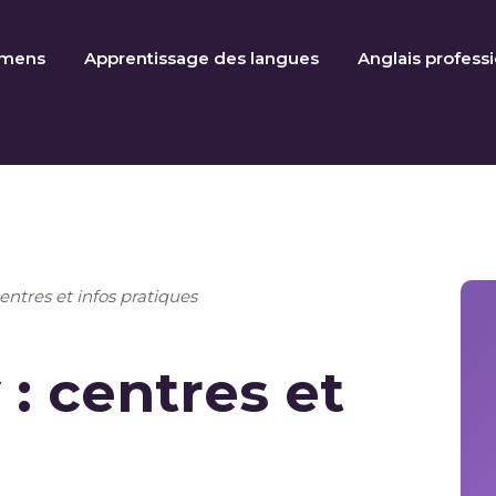
amens
Apprentissage des langues
Anglais profess
ntres et infos pratiques
: centres et