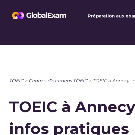
Skip
to
Préparation aux ex
content
TOEIC
>
Centres d'examens TOEIC
>
TOEIC à Annecy : ce
TOEIC à Annecy 
infos pratiques