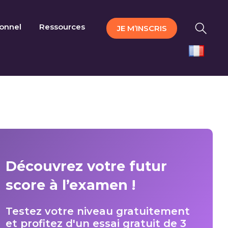
ionnel
Ressources
JE M’INSCRIS
Découvrez votre futur
score à l’examen !
Testez votre niveau gratuitement
et profitez d'un essai gratuit de 3