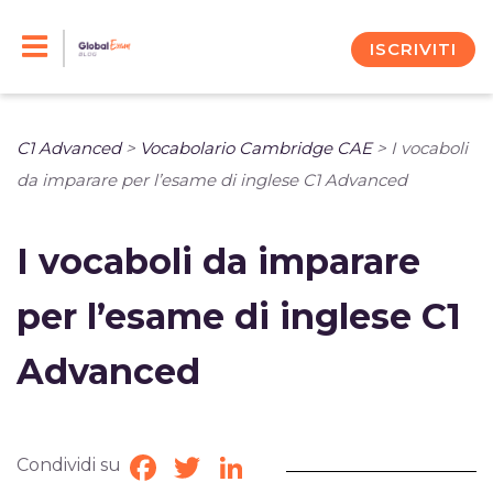
Skip
to
ISCRIVITI
content
C1 Advanced
>
Vocabolario Cambridge CAE
>
I vocaboli
da imparare per l’esame di inglese C1 Advanced
I vocaboli da imparare
per l’esame di inglese C1
Advanced
Condividi su
Facebook
Twitter
LinkedIn