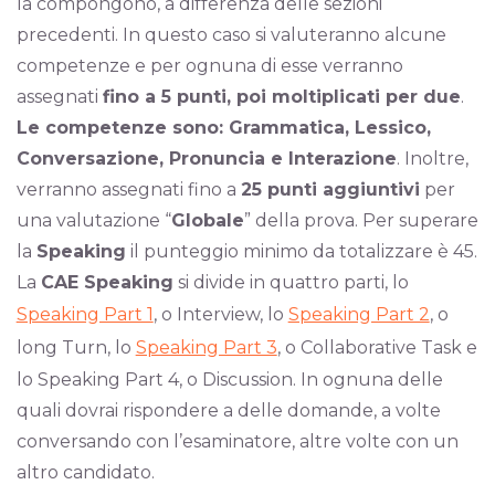
la compongono, a differenza delle sezioni
precedenti. In questo caso si valuteranno alcune
competenze e per ognuna di esse verranno
assegnati
fino a 5 punti, poi moltiplicati per due
.
Le competenze sono: Grammatica, Lessico,
Conversazione, Pronuncia e Interazione
. Inoltre,
verranno assegnati fino a
25 punti aggiuntivi
per
una valutazione “
Globale
” della prova. Per superare
la
Speaking
il punteggio minimo da totalizzare è 45.
La
CAE Speaking
si divide in quattro parti, lo
Speaking Part 1
, o Interview, lo
Speaking Part 2
, o
long Turn, lo
Speaking Part 3
, o Collaborative Task e
lo Speaking Part 4, o Discussion. In ognuna delle
quali dovrai rispondere a delle domande, a volte
conversando con l’esaminatore, altre volte con un
altro candidato.