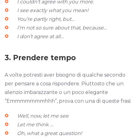
I couldn’t agree with you more.
I see exactly what you mean!
You’re partly right, but…
I’m not so sure about that, because…
I don’t agree at all…
3. Prendere tempo
A volte potresti aver bisogno di qualche secondo
per pensare a cosa rispondere. Piuttosto che un
silenzio imbarazzante o un poco elegante
“Emmmmmmmhhh”, prova con una di queste frasi:
Well, now, let me see
Let me think …
Oh, what a great question!