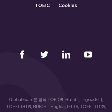
TOEIC
Cookies
Facebook
Twitter
LinkedIn
YouTube
GlobalExam은 공식 TOEIC®, Bulats(Linguaskill),
TOEFL IBT®, BRIGHT English, IELTS, TOEFL ITP®,