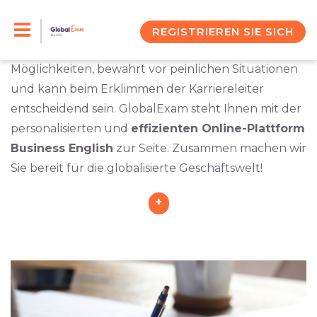
Skip
Das Beherrschen der englischen Sprache ist in der
Geschäftswelt in vielen Situationen ein Vorteil und
to
REGISTRIEREN SIE SICH
wird oft sogar vorausgesetzt. Es eröffnet neue
content
Möglichkeiten, bewahrt vor peinlichen Situationen
und kann beim Erklimmen der Karriereleiter
entscheidend sein. GlobalExam steht Ihnen mit der
personalisierten und
effizienten Online-Plattform
Business English
zur Seite. Zusammen machen wir
Sie bereit für die globalisierte Geschäftswelt!
+