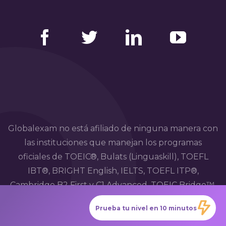
Facebook
Twitter
LinkedIn
YouTube
Globalexam no está afiliado de ninguna manera con
las instituciones que manejan los programas
oficiales de TOEIC®, Bulats (Linguaskill), TOEFL
IBT®, BRIGHT English, IELTS, TOEFL ITP®,
Cambridge B2 First y C1 Advanced, TOEIC Bridge™,
HSK®, BRIGHT Español, DELE, DELF, TCF, BRIGHT
Prueba tu nivel en 10 minutos
Deutsch y WiDaF.