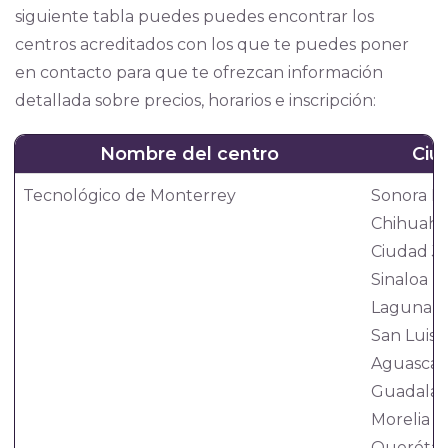
siguiente tabla puedes puedes encontrar los
centros acreditados con los que te puedes poner
en contacto para que te ofrezcan información
detallada sobre precios, horarios e inscripción:
Nombre del centro
Ciu
Tecnológico de Monterrey
Sonora N
Chihuah
Ciudad J
Sinaloa
Laguna
San Luis 
Aguascal
Guadalaj
Morelia
Querétar