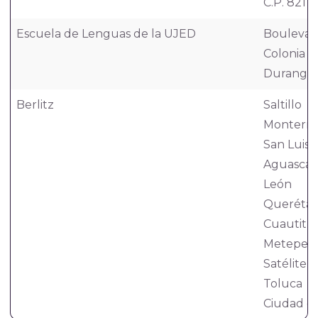
C.P. 82110
Escuela de Lenguas de la UJED
Boulevar
Colonia V
Durango, 
Berlitz
Saltillo
Monterre
San Luis 
Aguascal
León
Querétar
Cuautitl
Metepec
Satélite
Toluca
Ciudad d