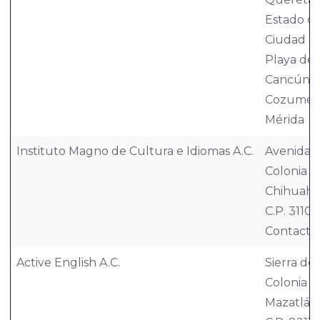
Estado d
Ciudad d
Playa de
Cancún
Cozumel
Mérida
Instituto Magno de Cultura e Idiomas A.C.
Avenida V
Colonia G
Chihuahu
C.P. 31100
Contacto:
Active English A.C.
Sierra de
Colonia 
Mazatlán,