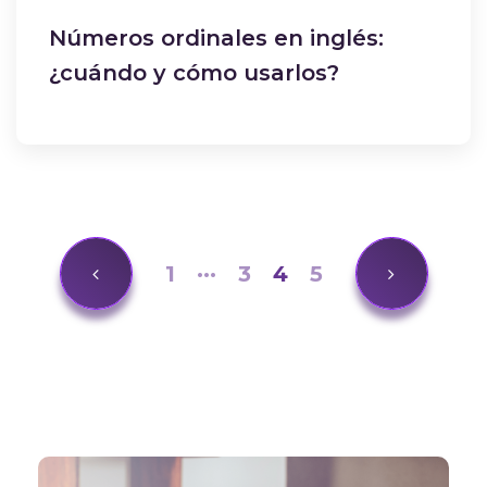
Números ordinales en inglés:
¿cuándo y cómo usarlos?
1
···
3
4
5