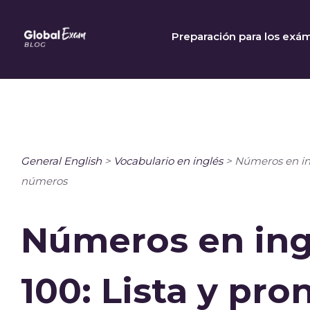
Skip
to
Preparación para los exá
content
General English
>
Vocabulario en inglés
>
Números en ingl
números
Números en ingl
100: Lista y pr