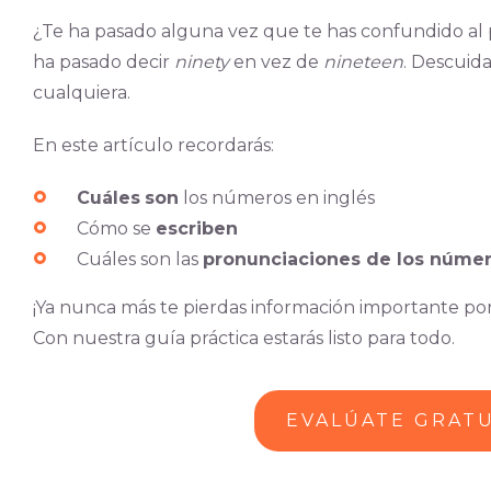
¿Te ha pasado alguna vez que te has confundido al 
ha pasado decir
ninety
en vez de
nineteen
. Descuid
cualquiera.
En este artículo recordarás:
Cuáles
son
los números en inglés
Cómo se
escriben
Cuáles son las
pronunciaciones de los númer
¡Ya nunca más te pierdas información importante por
Con nuestra guía práctica estarás listo para todo.
EVALÚATE GRAT