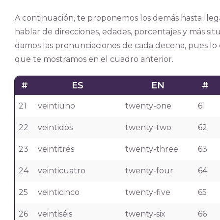
A continuación, te proponemos los demás hasta llegar
hablar de direcciones, edades, porcentajes y más situa
damos las pronunciaciones de cada decena, pues lo 
que te mostramos en el cuadro anterior.
#
ES
EN
#
21
veintiuno
twenty-one
61
22
veintidós
twenty-two
62
23
veintitrés
twenty-three
63
24
veinticuatro
twenty-four
64
25
veinticinco
twenty-five
65
26
veintiséis
twenty-six
66