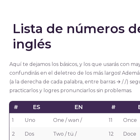
Lista de números de
inglés
Aquí te dejamos los básicos, y los que usarás con ma
confundirás en el deletreo de los más largos! Ademá
(a la derecha de cada palabra, entre barras 🡪 / /) s
practicarlos y logres pronunciarlos sin problemas.
#
ES
EN
#
1
Uno
One / wən /
11
Once
2
Dos
Two / tü /
12
Doce