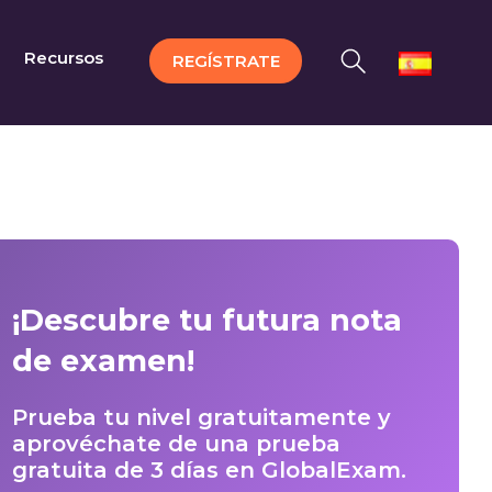
Recursos
REGÍSTRATE
¡Descubre tu futura nota
de examen!
Prueba tu nivel gratuitamente y
aprovéchate de una prueba
gratuita de 3 días en GlobalExam.