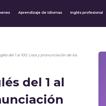
menes
Aprendizaje de idiomas
Inglés profesional
és del 1 al 100: Lista y pronunciación de los
és del 1 al
onunciación