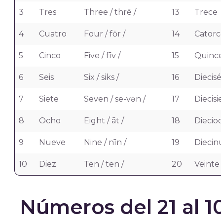
3
Tres
Three / thrē /
13
Trece
4
Cuatro
Four / fȯr /
14
Catorc
5
Cinco
Five / fīv /
15
Quinc
6
Seis
Six / siks /
16
Diecisé
7
Siete
Seven / se-vən /
17
Diecisi
8
Ocho
Eight / āt /
18
Diecio
9
Nueve
Nine / nīn /
19
Diecin
10
Diez
Ten / ten /
20
Veinte
Números del 21 al 1