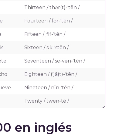
Thirteen / thər(t)-ˈtēn /
e
Fourteen / fȯr-ˈtēn /
e
Fifteen / ˌfif-ˈtēn /
is
Sixteen / sik-ˈstēn /
ete
Seventeen / se-vən-ˈtēn /
cho
Eighteen / (ˈ)ā(t)-ˈtēn /
ueve
Nineteen / nīn-ˈtēn /
Twenty / twen-tē /
00 en inglés