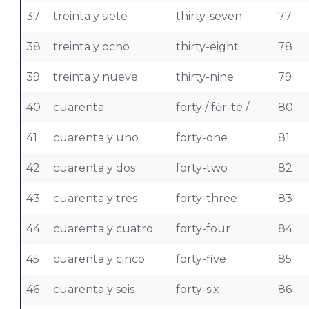
37
treinta y siete
thirty-seven
77
38
treinta y ocho
thirty-eight
78
39
treinta y nueve
thirty-nine
79
40
cuarenta
forty / fȯr-tē /
80
41
cuarenta y uno
forty-one
81
42
cuarenta y dos
forty-two
82
43
cuarenta y tres
forty-three
83
44
cuarenta y cuatro
forty-four
84
45
cuarenta y cinco
forty-five
85
46
cuarenta y seis
forty-six
86