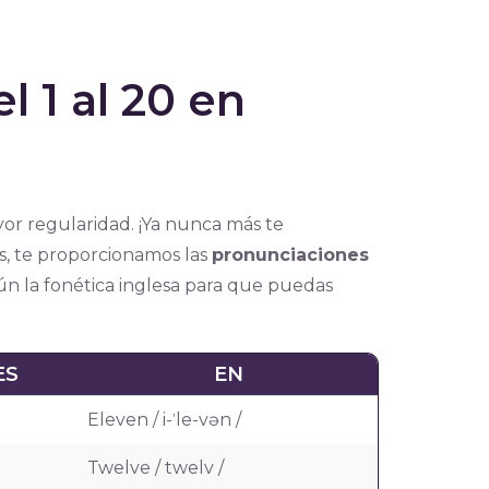
l 1 al 20 en
yor regularidad. ¡Ya nunca más te
s, te proporcionamos las
pronunciaciones
egún la fonética inglesa para que puedas
ES
EN
Eleven / i-ˈle-vən /
Twelve / twelv /