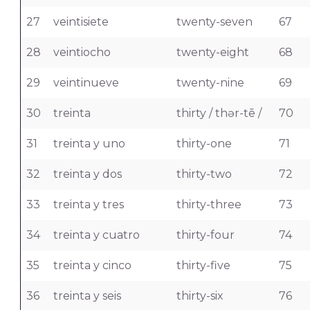
27
veintisiete
twenty-seven
67
28
veintiocho
twenty-eight
68
29
veintinueve
twenty-nine
69
30
treinta
thirty / thər-tē /
70
31
treinta y uno
thirty-one
71
32
treinta y dos
thirty-two
72
33
treinta y tres
thirty-three
73
34
treinta y cuatro
thirty-four
74
35
treinta y cinco
thirty-five
75
36
treinta y seis
thirty-six
76