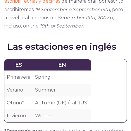
escribir fechas y decirlas
de manera oral: por escrito,
escribiremos
19 September o September 19th
, pero
a nivel oral diremos on
September 19th, 2007
o,
incluso, on the
19th of September.
Las estaciones en inglés
ES
EN
Primavera
Spring
Verano
Summer
Otoño*
Autumn (UK) /Fall (US)
Invierno
Winter
*Recuerda que
la variante de la estación de otoño