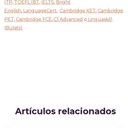
ITP
,
TOEFL IBT
,
IELTS
,
Bright
English
,
LanguageCert
,
Cambridge KET
,
Cambridge
PET
,
Cambridge FCE
,
C1 Advanced
o
Linguaskill
(Bulats)
.
Artículos relacionados