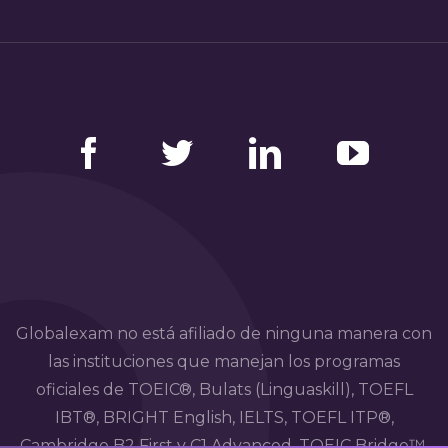
Facebook
Twitter
LinkedIn
YouTube
Globalexam no está afiliado de ninguna manera con
las instituciones que manejan los programas
oficiales de TOEIC®, Bulats (Linguaskill), TOEFL
IBT®, BRIGHT English, IELTS, TOEFL ITP®,
Cambridge B2 First y C1 Advanced, TOEIC Bridge™,