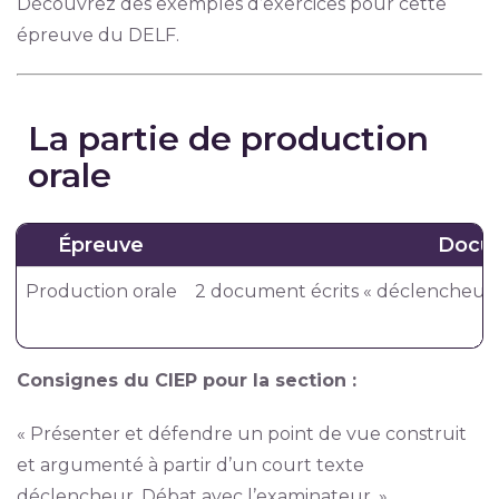
Découvrez des exemples d’exercices pour cette
épreuve du DELF.
La partie de production
orale
Épreuve
Docu
Production orale
2 document écrits « déclencheurs
Consignes du CIEP pour la section :
« Présenter et défendre un point de vue construit
et argumenté à partir d’un court texte
déclencheur. Débat avec l’examinateur. »